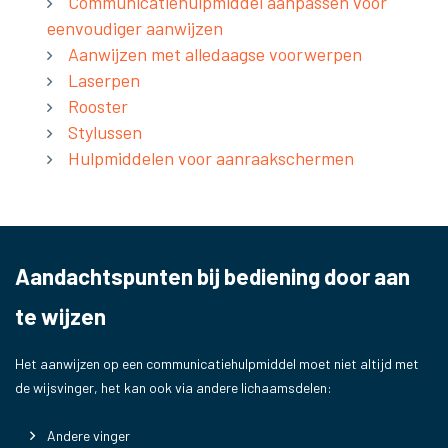
Communicatiehulpmiddel aanpassen voor
eenvoudiger aanwijzen
Aanwijzen met alledaagse voorwerpen
Laserpen
Rooster
Stylussen
Hulpmiddelen voor aanraakschermen
Aandachtspunten bij bediening door aan
te wijzen
Het aanwijzen op een communicatiehulpmiddel moet niet altijd met
de wijsvinger, het kan ook via andere lichaamsdelen:
Andere vinger