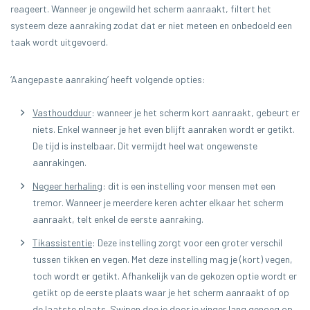
reageert. Wanneer je ongewild het scherm aanraakt, filtert het
systeem deze aanraking zodat dat er niet meteen en onbedoeld een
taak wordt uitgevoerd.
‘Aangepaste aanraking’ heeft volgende opties:
Vasthoudduur
: wanneer je het scherm kort aanraakt, gebeurt er
niets. Enkel wanneer je het even blijft aanraken wordt er getikt.
De tijd is instelbaar. Dit vermijdt heel wat ongewenste
aanrakingen.
Negeer herhaling
: dit is een instelling voor mensen met een
tremor. Wanneer je meerdere keren achter elkaar het scherm
aanraakt, telt enkel de eerste aanraking.
Tikassistentie
: Deze instelling zorgt voor een groter verschil
tussen tikken en vegen. Met deze instelling mag je (kort) vegen,
toch wordt er getikt. Afhankelijk van de gekozen optie wordt er
getikt op de eerste plaats waar je het scherm aanraakt of op
de laatste plaats. Swipen doe je door je vinger lang genoeg op