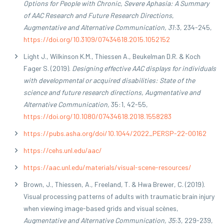
Options for People with Chronic, Severe Aphasia: A Summary
of AAC Research and Future Research Directions
,
Augmentative and Alternative Communication, 31
:3, 234-245,
https://doi.org/10.3109/07434618.2015.1052152
Light J., Wilkinson K.M., Thiessen A., Beukelman D.R. & Koch
Fager S. (2019).
Designing effective AAC displays for individuals
with developmental or acquired disabilities: State of the
science and future research directions, Augmentative and
Alternative Communication,
35:1, 42-55,
https://doi.org/10.1080/07434618.2018.1558283
https://pubs.asha.org/doi/10.1044/2022_PERSP-22-00162
https://cehs.unl.edu/aac/
https://aac.unl.edu/materials/visual-scene-resources/
Brown, J., Thiessen, A., Freeland, T. & Hwa Brewer, C. (2019).
Visual processing patterns of adults with traumatic brain injury
when viewing image-based grids and visual scènes,
Augmentative and Alternative Communication, 35
:3, 229-239,