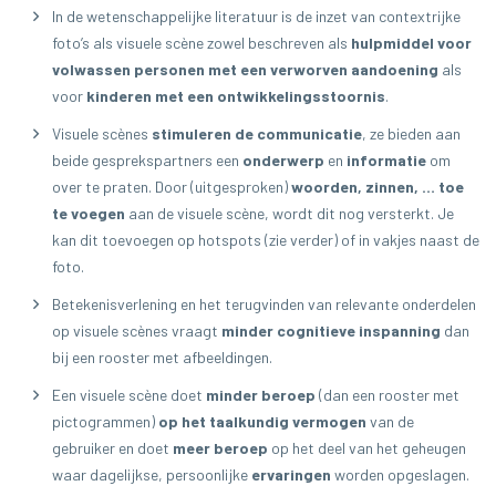
In de wetenschappelijke literatuur is de inzet van contextrijke
foto’s als visuele scène zowel beschreven als
hulpmiddel voor
volwassen personen met een verworven aandoening
als
voor
kinderen met een ontwikkelingsstoornis
.
Visuele scènes
stimuleren de communicatie
, ze bieden aan
beide gesprekspartners een
onderwerp
en
informatie
om
over te praten. Door (uitgesproken)
woorden, zinnen, … toe
te voegen
aan de visuele scène, wordt dit nog versterkt. Je
kan dit toevoegen op hotspots (zie verder) of in vakjes naast de
foto.
Betekenisverlening en het terugvinden van relevante onderdelen
op visuele scènes vraagt
minder cognitieve inspanning
dan
bij een rooster met afbeeldingen.
Een visuele scène doet
minder beroep
(dan een rooster met
pictogrammen)
op het taalkundig vermogen
van de
gebruiker en doet
meer beroep
op het deel van het geheugen
waar dagelijkse, persoonlijke
ervaringen
worden opgeslagen.